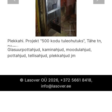
Plekkahi. Projekt "500 kodu tuleohutuks", Tähe tn,
Pärnu
Glasuurpottahjud, kaminahjud, moodulahjud,
pottahjud, tellisahjud, plekkahjud jm
Plekkahi
projekt
kodu tuleohutuks
Pärnu
© Lasover OÜ 2026, +372 5661 8418,
info@lasover.ee