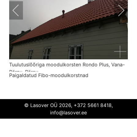
Tuulutuslõõriga moodulkorsten Rondo Plus, Vana-
Pärnu, Pärnu
Paigaldatud Fibo-moodulkorstnad
Tuulutuslõõriga moodulkorsten Rondo Plus
Vana-
Pärnu
© Lasover OÜ 2026, +372 5661 8418,
info@lasover.ee