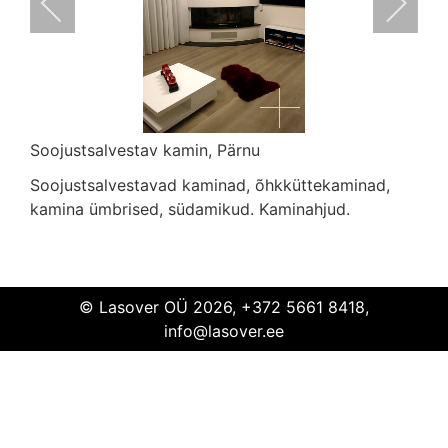
Soojustsalvestav kamin, Pärnu
Soojustsalvestavad kaminad, õhkküttekaminad,
Soojustsalvestav kamin
Pärnu
kamina ümbrised, südamikud. Kaminahjud.
© Lasover OÜ 2026, +372 5661 8418,
info@lasover.ee