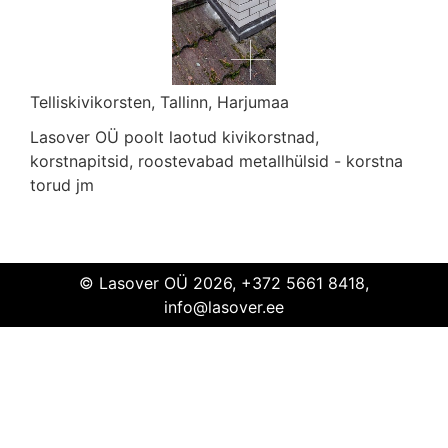
Telliskivikorsten, Tallinn, Harjumaa
Lasover OÜ poolt laotud kivikorstnad,
Telliskivikorsten
Tallinn
Harjumaa
korstnapitsid, roostevabad metallhülsid - korstna
torud jm
© Lasover OÜ 2026, +372 5661 8418,
info@lasover.ee