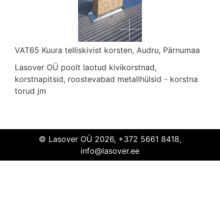
VAT65 Kuura telliskivist korsten, Audru, Pärnumaa
Lasover OÜ poolt laotud kivikorstnad,
VAT65 Kuura telliskivist korsten
Audru
korstnapitsid, roostevabad metallhülsid - korstna
torud jm
© Lasover OÜ 2026, +372 5661 8418,
info@lasover.ee