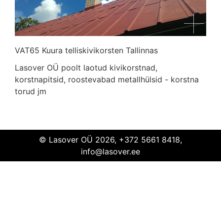
VAT65 Kuura telliskivikorsten Tallinnas
Lasover OÜ poolt laotud kivikorstnad,
VAT65
Kuura
telliskivikorsten
Tallinn
korstnapitsid, roostevabad metallhülsid - korstna
torud jm
© Lasover OÜ 2026, +372 5661 8418,
info@lasover.ee