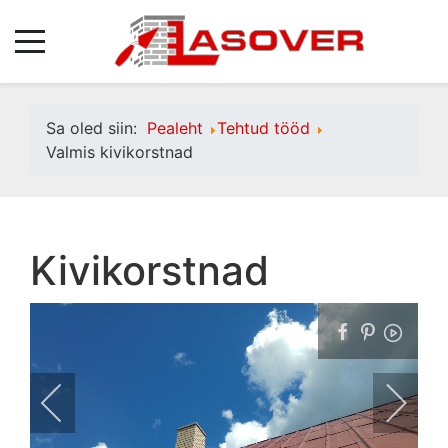
Sa oled siin:
Pealeht
Tehtud tööd
Valmis kivikorstnad
Kivikorstnad