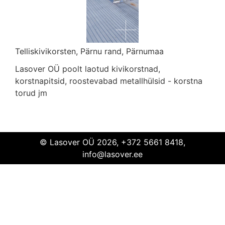
Telliskivikorsten, Pärnu rand, Pärnumaa
Lasover OÜ poolt laotud kivikorstnad,
Telliskivikorsten
Pärnu rand
Pärnumaa
korstnapitsid, roostevabad metallhülsid - korstna
torud jm
© Lasover OÜ 2026, +372 5661 8418,
info@lasover.ee