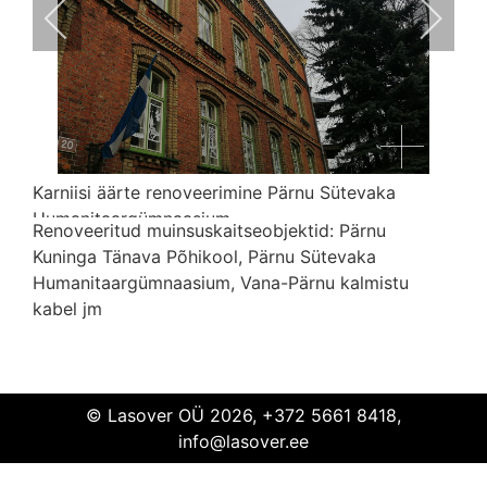
Karniisi äärte renoveerimine Pärnu Sütevaka
Humanitaargümnaasium
Renoveeritud muinsuskaitseobjektid: Pärnu
Kuninga Tänava Põhikool, Pärnu Sütevaka
Karniis
ääred
renoveerimine
Pärnu Sütevaka
Humanitaargümnaasium, Vana-Pärnu kalmistu
Humanitaargümnaasium
kabel jm
© Lasover OÜ 2026, +372 5661 8418,
info@lasover.ee