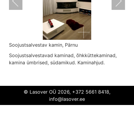
Soojustsalvestav kamin, Pärnu
Soojustsalvestavad kaminad, õhkküttekaminad,
Soojustsalvestav kamin
Pärnu
kamina ümbrised, südamikud. Kaminahjud.
© Lasover OÜ 2026, +372 5661 8418,
info@lasover.ee