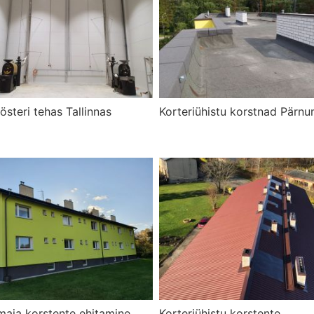
österi tehas Tallinnas
Korteriühistu korstnad Pärnu
maja korstente ehitamine
Korteriühistu korstente