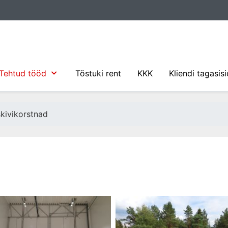
Tehtud tööd
Tõstuki rent
KKK
Kliendi tagasis
skivikorstnad