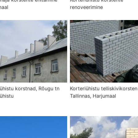
maal
renoveerimine
iühistu korstnad, Rõugu tn
Korteriühistu telliskivikorsten
ühistu
Tallinnas, Harjumaal