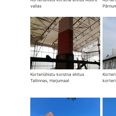
vallas
Pärnu
Korteriühistu korstna ehitus
Korter
Tallinnas, Harjumaal
korteri