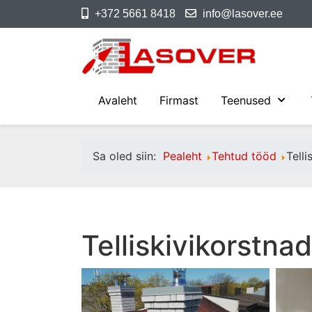
+372 5661 8418
info@lasover.ee
Avaleht
Firmast
Teenused
Sa oled siin:
Pealeht
Tehtud tööd
Telli
Telliskivikorstnad