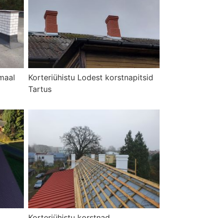
maal
Korteriühistu Lodest korstnapitsid
Tartus
Korteriühistu korstnad