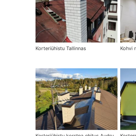
Korteriühistu Tallinnas
Kohvi r
Korteriühistu korstna ehitus Audru
Korter