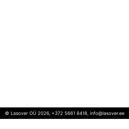
© Lasover OÜ 2026, +372 5661 8418, info@lasover.ee