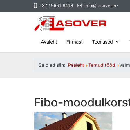
+372 5661 8418
info@lasover.ee
Avaleht
Firmast
Teenused
Sa oled siin:
Pealeht
Tehtud tööd
Valm
Fibo-moodulkors