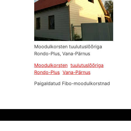
Moodulkorsten tuulutuslõõriga
Rondo-Plus, Vana-Pärnus
Moodulkorsten
tuulutuslõõriga
Rondo-Plus
Vana-Pärnus
Paigaldatud Fibo-moodulkorstnad