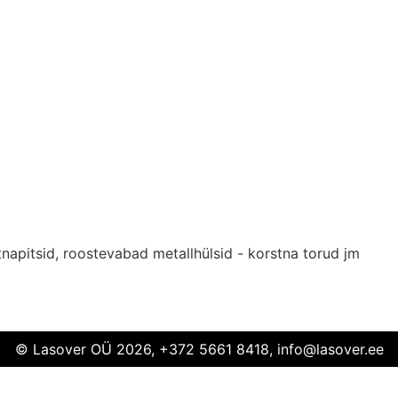
napitsid, roostevabad metallhülsid - korstna torud jm
© Lasover OÜ 2026, +372 5661 8418, info@lasover.ee