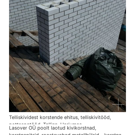
Telliskividest korstende ehitus, telliskivitööd,
pottsepatööd, Tallinn, Harjumaa
Lasover OÜ poolt laotud kivikorstnad,