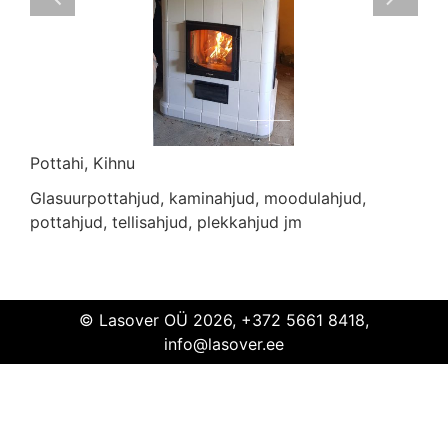
Pottahi, Kihnu
Glasuurpottahjud, kaminahjud, moodulahjud,
Pottahi
Kihnu
pottahjud, tellisahjud, plekkahjud jm
© Lasover OÜ 2026, +372 5661 8418,
info@lasover.ee