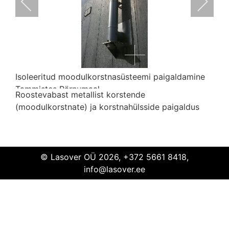
Isoleeritud moodulkorstnasüsteemi paigaldamine
Tammistes Pärnumaal
Roostevabast metallist korstende
(moodulkorstnate) ja korstnahülsside paigaldus
Isoleeritud
moodulkorstnasüsteem
paigaldamine
Tammiste
Pärnumaa
© Lasover OÜ 2026, +372 5661 8418,
info@lasover.ee