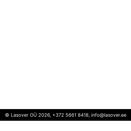
© Lasover OÜ 2026, +372 5661 8418, info@lasover.ee