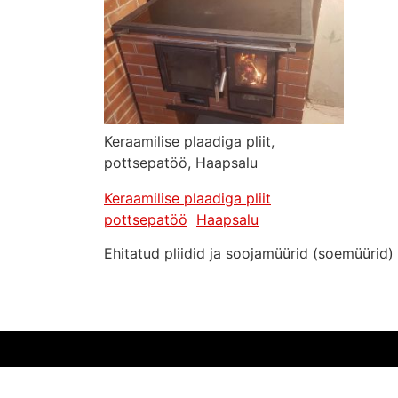
Keraamilise plaadiga pliit,
pottsepatöö, Haapsalu
Keraamilise plaadiga pliit
pottsepatöö
Haapsalu
Ehitatud pliidid ja soojamüürid (soemüürid)