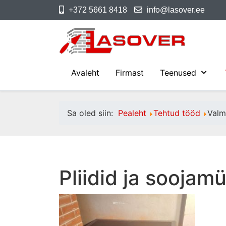
+372 5661 8418
info@lasover.ee
Avaleht
Firmast
Teenused
Sa oled siin:
Pealeht
Tehtud tööd
Valm
Pliidid ja soojam