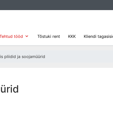
Tehtud tööd
Tõstuki rent
KKK
Kliendi tagasis
is pliidid ja soojamüürid
üürid