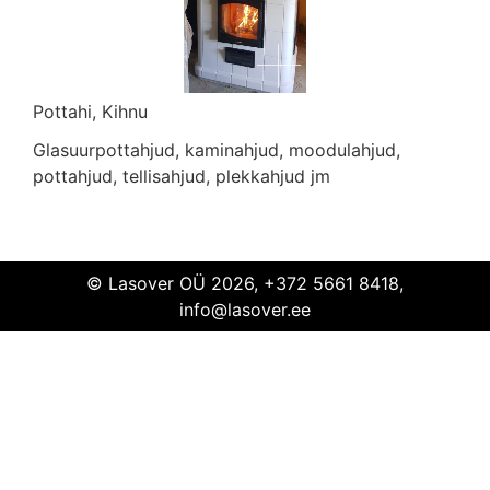
Pottahi, Kihnu
Glasuurpottahjud, kaminahjud, moodulahjud,
Pottahi
Kihnu
pottahjud, tellisahjud, plekkahjud jm
© Lasover OÜ 2026, +372 5661 8418,
info@lasover.ee